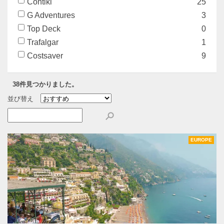
Contiki
25
G Adventures
3
Top Deck
0
Trafalgar
1
Costsaver
9
38件見つかりました。
並び替え
EUROPE